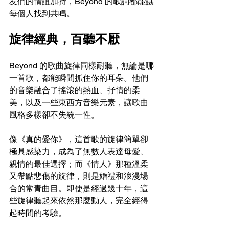
友們的情誼加持，Beyond 的歌詞都能讓
每個人找到共鳴。
旋律經典，百聽不厭
Beyond 的歌曲旋律同樣耐聽，無論是哪
一首歌，都能瞬間抓住你的耳朵。他們
的音樂融合了搖滾的熱血、抒情的柔
美，以及一些東西方音樂元素，讓歌曲
風格多樣卻不失統一性。
像《真的愛你》，這首歌的旋律簡單卻
極具感染力，成為了無數人表達母愛、
親情的最佳選擇；而《情人》那種溫柔
又帶點悲傷的旋律，則是婚禮和浪漫場
合的常青曲目。即使是經過幾十年，這
些旋律聽起來依然那麼動人，完全經得
起時間的考驗。