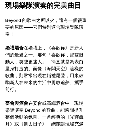
現場樂隊演奏的完美曲目
Beyond 的歌曲之所以火，還有一個很重
要的原因——它們特別適合現場樂隊演
奏！
婚禮場合
在婚禮上，《喜歡你》是新人
們的最愛之一。那句「喜歡你，那雙眼
動人，笑聲更迷人」，簡直就是為表白
量身打造的。而像《海闊天空》這樣的
歌曲，則常常出現在婚禮尾聲，用來鼓
勵新人在未來的生活中勇敢追夢、攜手
前行。
宴會與酒會
在宴會或高端酒會中，現場
樂隊演奏 Beyond 的歌曲，能瞬間提升
整個活動的氛圍。一首經典的《光輝歲
月》或《逝去日子》，總能讓現場充滿