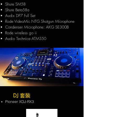
Shure SM58
Shure Beta58a
Audix DP7 Full Set
Rode VideoMic NTG Shotgun Microphone
Condenser Microphone: AKG SE300B
Rode wireless go ii
Audio Technica ATM350
DJ 套裝
Pioneer XDJ-RX3