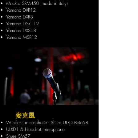
Mackie SRM450 (made in italy)
Yamaha DXR12
Yamaha DXR8
Yamaha DSR112
Yamaha DXS18
Yamaha MSR12
麥克風
Wireless microphone - Shure ULXD Beta58
ULXD1 & Headset microphone
Shure SM57