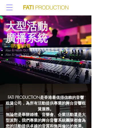
PRODUCTION
FATI
大型活動
廣播系統
音訊混音器
Allen & Health QU SB
Allen & Health SQ5
FATI PRODUCTION是香港最值得信賴的音響
租賃公司，為所有活動提供專業的舞台音響租
賃服務。
無論您是舉辦婚禮、音樂會、企業活動還是大
型派對，我們專業的舞台音響系統團隊都會為
您的活動提供卓越的音質和無與倫比的效果。