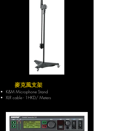
麥克風支架
K&M Microphone Stand
XLR cable - 1HKD/ Meters