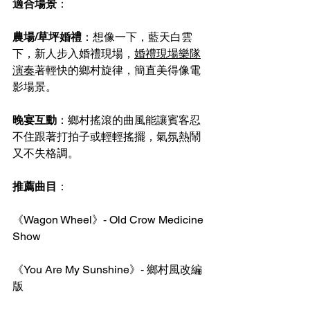
適合場景
：
農場/草坪婚禮
：想像一下，藍天白雲
下，新人步入婚禮現場，
婚禮現場樂隊
演奏
著輕快的鄉村旋律，簡直美得像電
影場景。
晚宴互動
：鄉村搖滾的曲風能讓賓客忍
不住跟著打拍子或輕輕搖擺，氣氛熱鬧
又不失格調。
推薦曲目
：
《Wagon Wheel》- Old Crow Medicine 
Show
《You Are My Sunshine》- 鄉村風改編
版