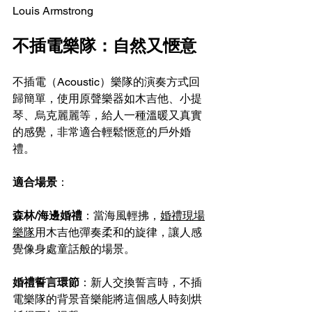
Louis Armstrong
不插電樂隊：自然又愜意
不插電（Acoustic）樂隊的演奏方式回
歸簡單，使用原聲樂器如木吉他、小提
琴、烏克麗麗等，給人一種溫暖又真實
的感覺，非常適合輕鬆愜意的戶外婚
禮。
適合場景
：
森林/海邊婚禮
：當海風輕拂，
婚禮現場
樂隊
用木吉他彈奏柔和的旋律，讓人感
覺像身處童話般的場景。
婚禮誓言環節
：新人交換誓言時，不插
電樂隊的背景音樂能將這個感人時刻烘