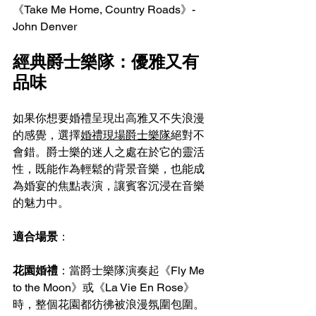
《Take Me Home, Country Roads》- 
John Denver
經典爵士樂隊：優雅又有
品味
如果你想要婚禮呈現出高雅又不失浪漫
的感覺，選擇
婚禮現場爵士樂隊
絕對不
會錯。爵士樂的迷人之處在於它的靈活
性，既能作為輕鬆的背景音樂，也能成
為婚宴的焦點表演，讓賓客沉浸在音樂
的魅力中。
適合場景
：
花園婚禮
：當爵士樂隊演奏起《Fly Me 
to the Moon》或《La Vie En Rose》
時，整個花園都彷彿被浪漫氛圍包圍。