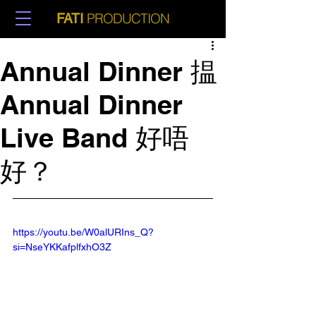
PRODUCTION
FATI
Annual Dinner 揾
Annual Dinner
Live Band 好唔
好？
https://youtu.be/W0alURIns_Q?
si=NseYKKafplfxhO3Z