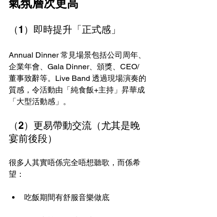
氣氛層次更高
（1）即時提升「正式感」
Annual Dinner 常見場景包括公司周年、
企業年會、Gala Dinner、頒獎、CEO/
董事致辭等。Live Band 透過現場演奏的
質感，令活動由「純食飯+主持」昇華成
「大型活動感」。
（2）更易帶動交流（尤其是晚
宴前後段）
很多人其實唔係完全唔想聽歌，而係希
望：
吃飯期間有舒服音樂做底