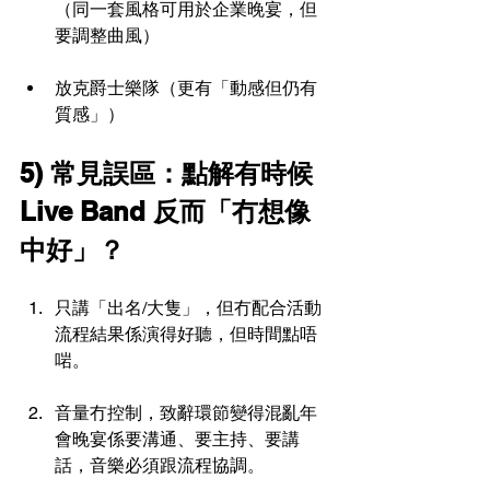
（同一套風格可用於企業晚宴，但
要調整曲風）
放克爵士樂隊（更有「動感但仍有
質感」）
5) 常見誤區：點解有時候 
Live Band 反而「冇想像
中好」？
只講「出名/大隻」，但冇配合活動
流程結果係演得好聽，但時間點唔
啱。
音量冇控制，致辭環節變得混亂年
會晚宴係要溝通、要主持、要講
話，音樂必須跟流程協調。