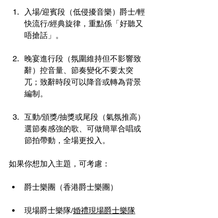
入場/迎賓段（低侵擾音樂）爵士/輕
快流行/經典旋律，重點係「好聽又
唔搶話」。
晚宴進行段（氛圍維持但不影響致
辭）控音量、節奏變化不要太突
兀；致辭時段可以降音或轉為背景
編制。
互動/頒獎/抽獎或尾段（氣氛推高）
選節奏感強的歌、可做簡單合唱或
節拍帶動，全場更投入。
如果你想加入主題，可考慮：
爵士樂團（香港爵士樂團）
現場爵士樂隊/
婚禮現場爵士樂隊