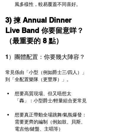
風多樣性，較易覆蓋不同喜好。
3) 揀 Annual Dinner 
Live Band 你要留意咩？
（最重要的 8 點）
1）團體配置：你要幾大陣容？
常見係由「小型（例如爵士三/四人）」
到「全配置樂隊（更豐厚）」。
想要高質現場、但又唔想太
「轟」：小型爵士/輕量組合更常見
想要真正帶動全場跳舞/氣氛爆發：
需要更齊的編制（例如鼓、貝斯、
電吉他/鍵盤、主唱等）