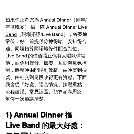
如果你正考慮為 Annual Dinner（周年/
年度晚宴）
 揾一隊 Annual Dinner Live 
Band
（現場樂隊/Live Band），答案通
常係：好，前提係你揀得啱、安排得合
適、同埋預算同場地條件配合到位。
Live Band 的價值唔止係有人唱歌彈結
他，而係用聲音、節奏、互動與氣氛控
制，將整晚由開場到致辭、由晚宴到抽
獎、由社交到尾段收得更有質感。下面
我會從「好處、適合情況、揀選重點、
流程建議、常見誤區、預算參考思路」
幫你一次過講清楚。
1) Annual Dinner 揾 
Live Band 的最大好處：