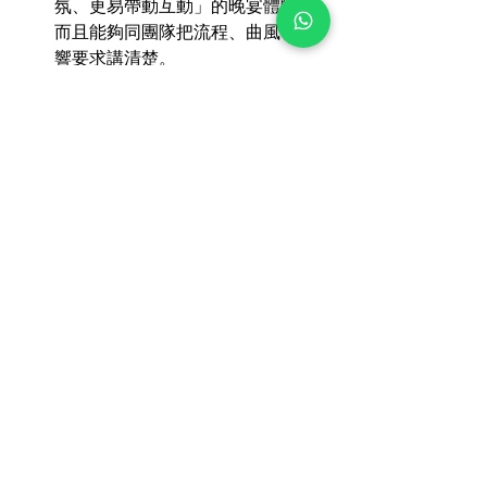
氛、更易帶動互動」的晚宴體驗，
而且能夠同團隊把流程、曲風、音
響要求講清楚。
可能唔太好：如果你只係見到
現場
樂隊租賃
/樂隊出租就直接定，卻冇
做篩選（曲風/編制/流程配合/音響協
調），臨場就容易失準。
7) 你可以直接問供應商的 
10 條問題（超實用）
你們的編制可否配合 Annual 
Dinner 背景音/高潮段落？
可否提供近期演出片段或曲庫示
例？