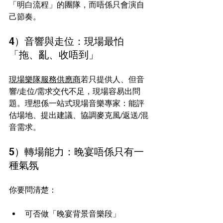
「明白流程」的團隊，而唔係只會演自
己節奏。
4）音響與走位：現場最怕
「拖、亂、收唔到」
現場樂隊服務供應商
若只提供人、但音
響/走位/需求交代不足，現場容易出問
題。理想係一站式現場音樂專家：能評
估場地、提出建議、協調麥克風/返送/混
音需求。
5）轉場能力：晚宴唔係只有一
種氣氛
你要問清楚：
可否做「晚宴背景音樂段」