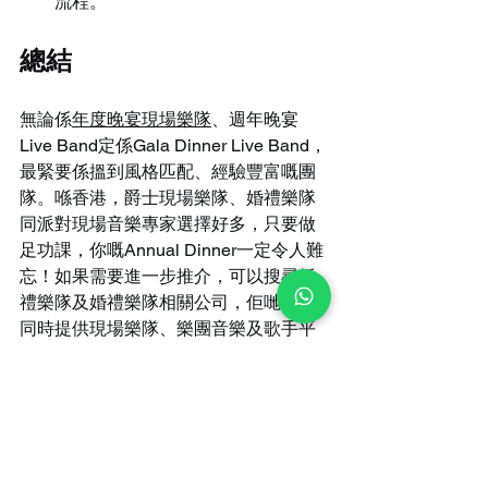
流程。
總結
無論係
年度晚宴現場樂隊
、週年晚宴
Live Band定係Gala Dinner Live Band，
最緊要係搵到風格匹配、經驗豐富嘅團
隊。喺香港，爵士現場樂隊、婚禮樂隊
同派對現場音樂專家選擇好多，只要做
足功課，你嘅Annual Dinner一定令人難
忘！如果需要進一步推介，可以搜尋婚
禮樂隊及婚禮樂隊相關公司，佢哋通常
同時提供現場樂隊、樂團音樂及歌手平
台及推介服務，甚至一站式現場音樂專
家幫你搞掂晒所有細節。
香港週
年晚宴 
Live Band 
及 Gala Dinner Live Band 