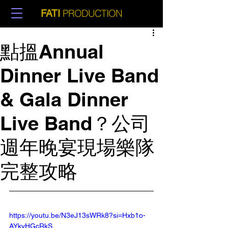
PRODUCTION
FATI
點搵Annual
Dinner Live Band
& Gala Dinner
Live Band？公司
週年晚宴現場樂隊
完整攻略
https://youtu.be/N3eJ13sWRk8?si=Hxb1o-
AYkvHGcRkS