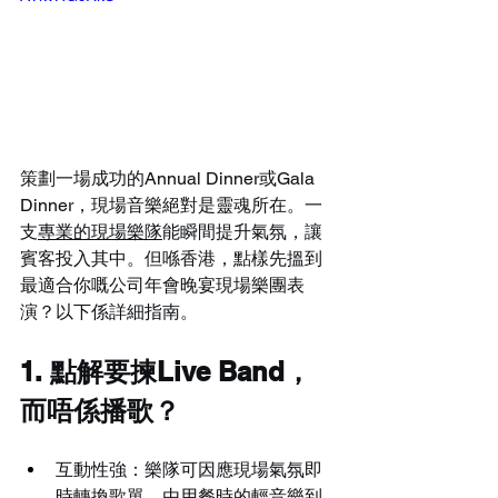
策劃一場成功的Annual Dinner或Gala 
Dinner，現場音樂絕對是靈魂所在。一
支
專業的現場樂隊
能瞬間提升氣氛，讓
賓客投入其中。但喺香港，點樣先搵到
最適合你嘅公司年會晚宴現場樂團表
演？以下係詳細指南。
1. 點解要揀Live Band，
而唔係播歌？
互動性強：樂隊可因應現場氣氛即
時轉換歌單，由用餐時的輕音樂到