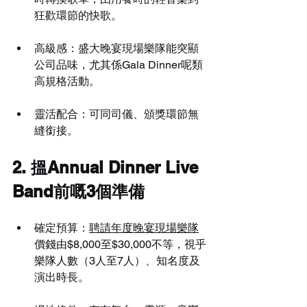
狂歡環節的快歌。
高級感：盛大晚宴現場樂隊能突顯
公司品味，尤其係Gala Dinner呢類
高規格活動。
靈活配合：可同司儀、頒獎環節無
縫銜接。
2. 搵Annual Dinner Live 
Band前嘅3個準備
確定預算：
聘請年度晚宴現場樂隊
價錢由$8,000至$30,000不等，視乎
樂隊人數（3人至7人）、知名度及
演出時長。