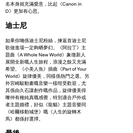
名本身就充滿愛意，比起《Canon in 
D》更加有心思。
迪士尼
如果你哋係迪士尼粉絲，揀返首迪士尼
歌做進場一定夠晒夢幻。《阿拉丁》主
題曲《A Whole New World》象徵新人
展開全新嘅人生旅程，浪漫之餘又充滿
希望。《小美人魚》插曲《Part of Your 
World》旋律優美，同樣係熱門之選。另
外宮崎駿動畫嘅音樂一樣咁受歡迎，尤
其係由久石讓創作嘅作品，旋律優美得
嚟仲有種純真嘅感覺，特別適合戶外或
者主題婚禮，好似《龍貓》主題音樂同
《哈爾移動城堡》嘅《人生的旋轉木
馬》都係好選擇。