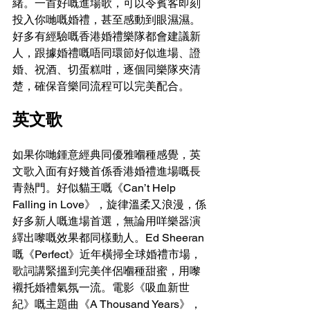
緒。一首好嘅進場歌，可以令賓客即刻
投入你哋嘅婚禮，甚至感動到眼濕濕。
好多有經驗嘅香港婚禮樂隊都會建議新
人，跟據婚禮嘅唔同環節好似進場、證
婚、祝酒、切蛋糕咁，逐個同樂隊夾清
楚，確保音樂同流程可以完美配合。
英文歌
如果你哋鍾意經典同優雅嗰種感覺，英
文歌入面有好幾首係香港婚禮進場嘅長
青熱門。好似貓王嘅《Can’t Help 
Falling in Love》，旋律溫柔又浪漫，係
好多新人嘅進場首選，無論用咩樂器演
繹出嚟嘅效果都同樣動人。Ed Sheeran
嘅《Perfect》近年橫掃全球婚禮市場，
歌詞講緊搵到完美伴侶嗰種甜蜜，用嚟
襯托婚禮氣氛一流。電影《吸血新世
紀》嘅主題曲《A Thousand Years》，