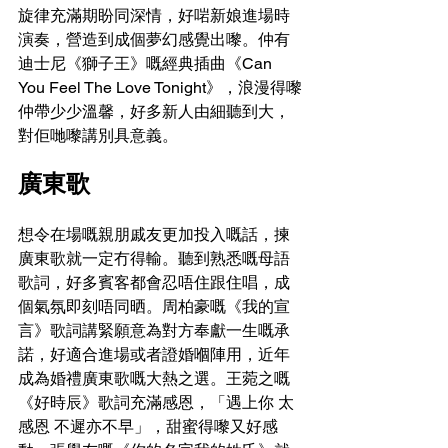
旋律充滿期盼同深情，好啱新娘進場時
演奏，營造到成個夢幻感覺出嚟。仲有
迪士尼《獅子王》嘅經典插曲《Can 
You Feel The Love Tonight》，浪漫得嚟
仲帶少少溫馨，好多新人由細聽到大，
對佢哋嚟講別具意義。
廣東歌
想令在場嘅親朋戚友更加投入嘅話，揀
廣東歌就一定冇得輸。聽到熟悉嘅母語
歌詞，好多賓客都會忍唔住跟住唱，成
個氣氛即刻唔同晒。周柏豪嘅《我的宣
言》歌詞講緊願意為對方奉獻一生嘅承
諾，好適合進場或者證婚嗰陣用，近年
成為婚禮廣東歌嘅大熱之選。王菀之嘅
《好時辰》歌詞充滿感恩，「遇上你 太
感恩 不遲亦不早」，甜蜜得嚟又好感