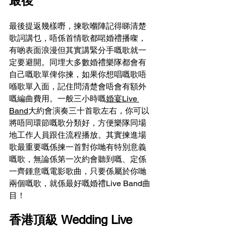
最後
最後提返幾樣嘢，揀歌嗰陣記得睇清楚
歌詞講乜，唔係首情歌都啱婚禮播㗎，
有啲表面浪漫但其實講緊分手嘅歌就一
定要避開。同埋大多數婚禮樂隊都會有
自己嘅歌單俾你揀，如果你想唱嘅歌唔
喺歌單入面，記住問清楚會唔會有額外
嘅編曲費用。一般三小時嘅
婚宴Live 
Band
大約會演奏三十首歌左右，你可以
將唔同環節嘅歌分類好，方便樂隊同場
地工作人員跟住流程播放。其實揀進場
歌最重要嘅係揀一首對你哋有特別意義
嘅歌，無論係第一次約會聽到嘅、定係
一齊鍾意嘅電影歌曲，只要係屬於你哋
兩個嘅歌，就係最好嘅婚禮Live Band曲
目！
香港頂級 Wedding
Live 