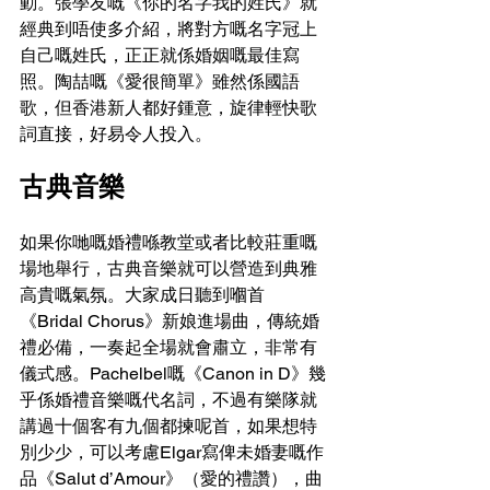
動。張學友嘅《你的名字我的姓氏》就
經典到唔使多介紹，將對方嘅名字冠上
自己嘅姓氏，正正就係婚姻嘅最佳寫
照。陶喆嘅《愛很簡單》雖然係國語
歌，但香港新人都好鍾意，旋律輕快歌
詞直接，好易令人投入。
古典音樂
如果你哋嘅婚禮喺教堂或者比較莊重嘅
場地舉行，古典音樂就可以營造到典雅
高貴嘅氣氛。大家成日聽到嗰首
《Bridal Chorus》新娘進場曲，傳統婚
禮必備，一奏起全場就會肅立，非常有
儀式感。Pachelbel嘅《Canon in D》幾
乎係婚禮音樂嘅代名詞，不過有樂隊就
講過十個客有九個都揀呢首，如果想特
別少少，可以考慮Elgar寫俾未婚妻嘅作
品《Salut d’Amour》（愛的禮讚），曲