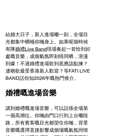
結婚大日子，新人進場嗰一刻，全場目
光都集中晒喺你哋身上。如果呢個時候
有隊
婚禮Live Band
現場奏起一首恰到好
處嘅音樂，成個氣氛即刻唔同晒，浪漫
到爆！不過婚禮進場歌到底應該點揀？
邊啲歌最受香港新人歡迎？等FATI LIVE 
BAND話你知2026年嘅熱門推介。
婚禮嘅進場音樂
講到婚禮嘅進場音樂，可以話係全場第
一個高潮位。你哋由門口行到上台嗰段
路，所有賓客嘅目光都望住你哋，背景
音樂嘅選擇直接影響成個場嘅氣氛同情