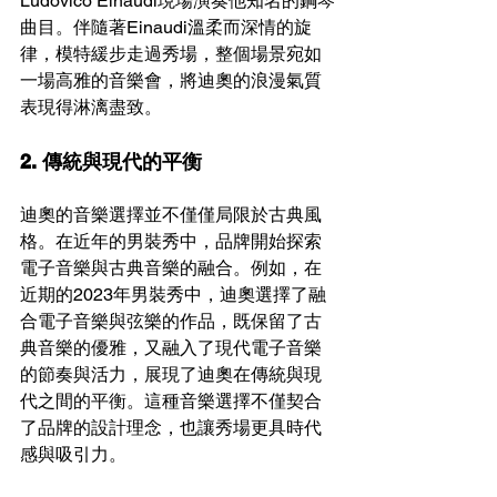
Ludovico Einaudi現場演奏他知名的鋼琴
曲目。伴隨著Einaudi溫柔而深情的旋
律，模特緩步走過秀場，整個場景宛如
一場高雅的音樂會，將迪奧的浪漫氣質
表現得淋漓盡致。
2. 傳統與現代的平衡
迪奧的音樂選擇並不僅僅局限於古典風
格。在近年的男裝秀中，品牌開始探索
電子音樂與古典音樂的融合。例如，在
近期的2023年男裝秀中，迪奧選擇了融
合電子音樂與弦樂的作品，既保留了古
典音樂的優雅，又融入了現代電子音樂
的節奏與活力，展現了迪奧在傳統與現
代之間的平衡。這種音樂選擇不僅契合
了品牌的設計理念，也讓秀場更具時代
感與吸引力。