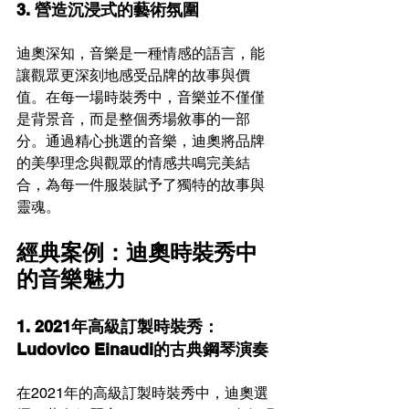
3. 營造沉浸式的藝術氛圍
迪奧深知，音樂是一種情感的語言，能
讓觀眾更深刻地感受品牌的故事與價
值。在每一場時裝秀中，音樂並不僅僅
是背景音，而是整個秀場敘事的一部
分。通過精心挑選的音樂，迪奧將品牌
的美學理念與觀眾的情感共鳴完美結
合，為每一件服裝賦予了獨特的故事與
靈魂。
經典案例：迪奧時裝秀中
的音樂魅力
1. 2021年高級訂製時裝秀：
Ludovico Einaudi的古典鋼琴演奏
在2021年的高級訂製時裝秀中，迪奧選