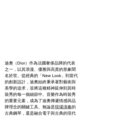
迪奧（Dior）作為法國奢侈品牌的代表
之一，以其浪漫、優雅與高貴的形象聞
名於世。從經典的「New Look」到當代
的創新設計，迪奧始終秉承著對藝術與
美學的追求，並將這種精神延伸到其時
裝秀的每一個細節中。音樂作為時裝秀
的重要元素，成為了迪奧傳遞情感與品
牌理念的關鍵工具。無論是
現場演奏
的
古典鋼琴，還是融合電子與古典的現代