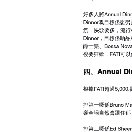
好多人將Annual D
Dinner嘅目標
氛，快歌要多，流行
Dinner，目標
爵士樂、Bossa 
後要狂歡，FATI可
四、Annual D
根據FATI超過5,
排第一嘅係Bruno 
響全場自然會跟住郁
排第二嘅係Ed She