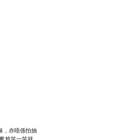
唔好味，亦唔係怕抽
尷尬笑一笑就