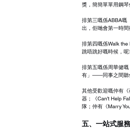
獎，簡簡單單用鋼琴
排第三嘅係ABBA嘅《D
出，佢哋會第一時間
排第四嘅係Walk th
跳唔跳好嘅時候，呢
排第五嘅係周華健嘅
有」——同事之間聽
其他受歡迎嘅仲有《
器；《Can't Help
隊；仲有《Marry 
五、一站式服