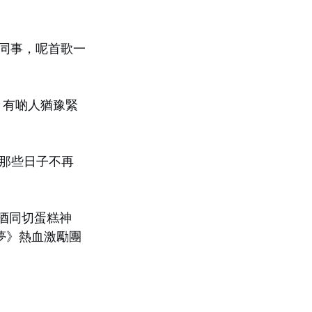
姐姐級同事，呢首歌一
啲靜、有啲人猶豫緊
那些日子不再
祝酒同切蛋糕神
來不是夢》熱血激勵團