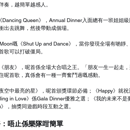
伴奏，越簡單越感人。
ancing Queen》，Annual Dinner入面總有一班
衝出去跳舞，然後帶動成個場。
e Moon嘅《Shut Up and Dance》，當你發現全場有
首歌可以打破僵局。
《朋友》，呢首係全場大合唱之王。「朋友一生一起走，
住呢首歌，真係會有一種一齊奮鬥過嘅感動。
夜空中最亮的星》，呢首頒獎環節必備；《Happy》就
 Falling in Love》係Gala Dinner優雅之選；《我的未
You》，抽獎同遊戲時段互動之選。
務：唔止係樂隊咁簡單