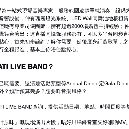
被譽為
一站式現場音樂專家
，服務範圍遠超單純演奏。設備
響設備，仲有瑰麗燈光系統、LED Wall同舞池地板租
佢哋有專業司儀團隊，擁有超過2000場婚禮主持經驗；
嘅舞台演出；連直播同攝錄服務都有，可以多平台同步直
貼心，首先初步諮詢了解你需要，然後度身訂造歌單，之
行全程跟進，基本上你唔使點操心。
I LIVE BAND？
要。諗清楚活動類型係Annual Dinner定Gala Din
外？預計預算幾多？想要咩音樂風格？
TI LIVE BAND查詢，提供活動日期、地點、時間長度
汁原味」嘅現場演出片段，唔好只睇錄音室夾好嗰啲MV