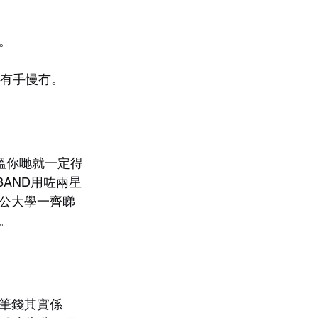
。
快有手慢冇。
搵你哋就一定得
BAND用咗兩星
公大學一齊睇
因。
筆錢其實係