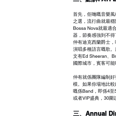
首先，佢哋嘅音樂風格
之選，流行曲就最穩陣
Bossa Nova
器，節奏感強到不得
仲有迪克西蘭爵士，
演唱多種語言嘅歌。廣
文有Ed Sheeran、
國際城市，賓客可能
仲有就係團隊編制好
模。如果你場地比較細
嘅係Band，即係4至
或者VIP盛典，30
三、Annual D