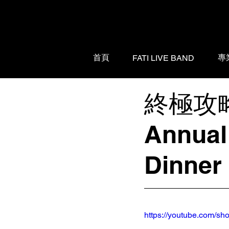
首頁
專
FATI LIVE BAND
終極攻
Annual
Dinner
https://youtube.com/s