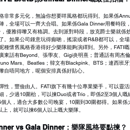
非常多元化，無論你想要咩風格都玩得到。如果係Annual 
，全場可以一齊大合唱。如果係Gala Dinner用餐時段
就最適合，優雅得嚟又有格調。去到派對時段，放克爵士樂就係
了。如果公司鍾意玩得癲啲，搖滾或者R&B都可以，全
呢種懷舊風格香港得好少樂隊能夠演繹到。另外，FATI
東話有Beyond、張學友、Gigi炎明熹；普通話有周杰
Bruno Mars、Beatles；韓文有Blackpink、BTS；
嚟自唔同地方，呢個安排真係好貼心。
彈性，豐儉由人。FATI旗下有幾十位專業樂手，可以靈
，少過10圍枱，可以揀Duo或者Trio，即係2至3個人
5個人，適合大多數公司晚宴，10圍到30圍都得。如果係大型Ga
圍以上，就可以揀6個人以上嘅大樂隊。
inner vs Gala Dinner：樂隊風格要點揀？