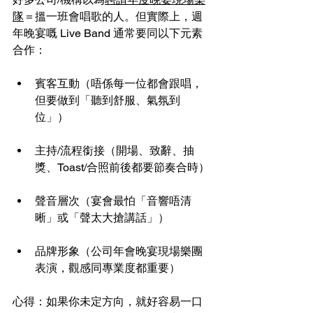
隊
＝搵一班會唱歌的人。但實際上，週
年晚宴嘅 Live Band 通常要同以下元素
合作：
賓客互動（唔係每一位都會跟唱，
但要做到「聽到舒服、氣氛到
位」）
主持/流程銜接（開場、致辭、抽
獎、Toast/合照前後都要節奏合時）
聲音層次（宴會最怕「音響唔清
晰」或「聲太大搶講話」）
品牌形象（公司年會晚宴現場樂團
表演，觀感同專業度都重要）
心得：如果你未定方向，就好容易一口