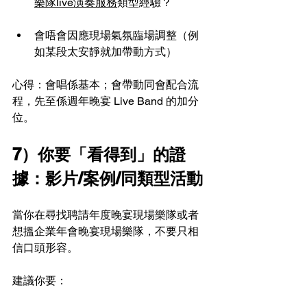
樂隊live演奏服務
類型經驗？
會唔會因應現場氣氛臨場調整（例
如某段太安靜就加帶動方式）
心得：會唱係基本；會帶動同會配合流
程，先至係週年晚宴 Live Band 的加分
位。
7）你要「看得到」的證
據：影片/案例/同類型活動
當你在尋找聘請年度晚宴現場樂隊或者
想搵企業年會晚宴現場樂隊，不要只相
信口頭形容。
建議你要：