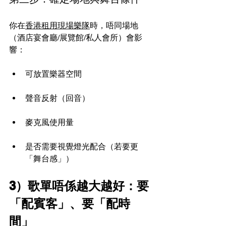
你在
香港租用現場樂隊
時，唔同場地
（酒店宴會廳/展覽館/私人會所）會影
響：
可放置樂器空間
聲音反射（回音）
麥克風使用量
是否需要視覺燈光配合（若要更
「舞台感」）
3）歌單唔係越大越好：要
「配賓客」、要「配時
間」