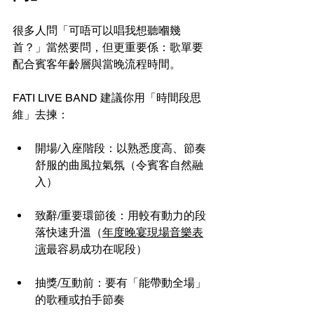
很多人問「可唔可以唱我想聽嗰幾
首？」當然要問，但更重要係：歌單要
配合賓客年齡層與當晚流程時間。
FATI LIVE BAND 建議你用「時間段思
維」去揀：
開場/入座階段：以熟悉度高、節奏
舒服的曲風拉氣氛（令賓客自然融
入）
致辭/重要環節後：用較有動力的段
落快速升溫（
年度晚宴現場音樂表
演
最容易成功在呢段）
抽獎/互動前：要有「能帶動全場」
的歌種或拍手節奏