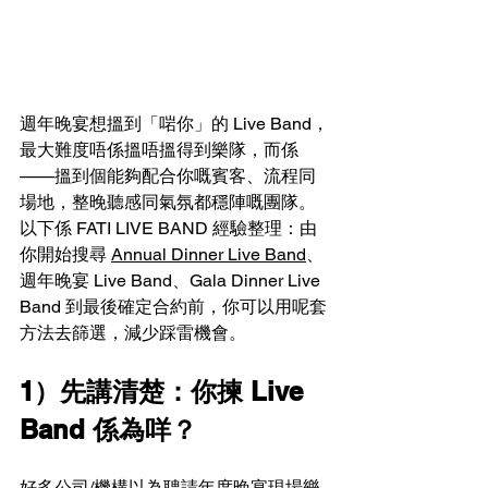
週年晚宴想搵到「啱你」的 Live Band，
最大難度唔係搵唔搵得到樂隊，而係
——搵到個能夠配合你嘅賓客、流程同
場地，整晚聽感同氣氛都穩陣嘅團隊。
以下係 FATI LIVE BAND 經驗整理：由
你開始搜尋 
Annual Dinner Live Band
、
週年晚宴 Live Band、Gala Dinner Live 
Band 到最後確定合約前，你可以用呢套
方法去篩選，減少踩雷機會。
1）先講清楚：你揀 Live 
Band 係為咩？
好多公司/機構以為
聘請年度晚宴現場樂