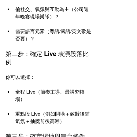
偏社交、氣氛與互動為主（公司週
年晚宴現場樂隊）？
需要語言元素（粵語/國語/英文歌是
否要）？
第二步：確定 Live 表演段落比
例
你可以選擇：
全程 Live（節奏主導、最講究轉
場）
重點段 Live（例如開場 + 致辭後鋪
氣氛 + 抽獎前後高潮）
第三步：確定場地與舞台條件