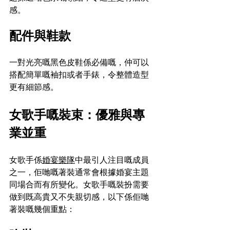
感。
配件與鞋款
一對光亮嘅黑色皮鞋係必備嘅，仲可以
搭配簡單嘅袖扣或者手錶，令整體造型
更有細節感。
女歌手嘅裝束：優雅與專
業並重
女歌手係
婚宴樂隊
中最引人注目嘅成員
之一，佢哋嘅著裝通常會根據婚宴主題
同場合而有所變化。女歌手嘅裝扮需要
做到既高貴又不失親切感，以下係佢哋
著裝嘅幾個重點：