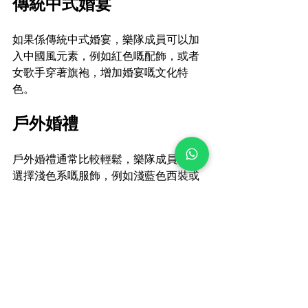
傳統中式婚宴
如果係傳統中式婚宴，樂隊成員可以加
入中國風元素，例如紅色嘅配飾，或者
女歌手穿著旗袍，增加婚宴嘅文化特
色。
戶外婚禮
戶外婚禮通常比較輕鬆，樂隊成員可以
選擇淺色系嘅服飾，例如淺藍色西裝或
者清新的裙裝，襯托自然嘅氛圍。
復古主題婚宴
如果婚宴係以復古風格為主，樂隊可以
選擇20年代嘅爵士風裝束，例如復古西
裝、珍珠飾品或者經典髮型，令整體更