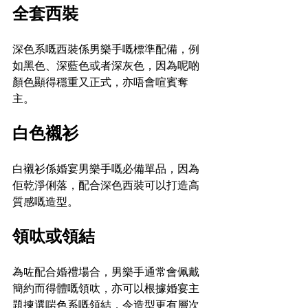
全套西裝
深色系嘅西裝係男樂手嘅標準配備，例
如黑色、深藍色或者深灰色，因為呢啲
顏色顯得穩重又正式，亦唔會喧賓奪
主。
白色襯衫
白襯衫係婚宴男樂手嘅必備單品，因為
佢乾淨俐落，配合深色西裝可以打造高
質感嘅造型。
領呔或領結
為咗配合婚禮場合，男樂手通常會佩戴
簡約而得體嘅領呔，亦可以根據婚宴主
題揀選啱色系嘅領結，令造型更有層次