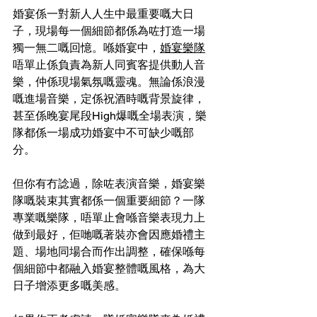
婚宴係一對新人人生中最重要嘅大日
子，現場每一個細節都係為咗打造一場
獨一無二嘅回憶。喺婚宴中，
婚宴樂隊
唔單止係負責為新人同賓客提供動人音
樂，仲係現場氣氛嘅靈魂。無論係浪漫
嘅進場音樂，定係祝酒時嘅背景旋律，
甚至係晚宴尾段High爆嘅全場表演，樂
隊都係一場成功婚宴中不可缺少嘅部
分。
但你有冇諗過，除咗表演音樂，婚宴樂
隊嘅裝束其實都係一個重要細節？一隊
專業嘅樂隊，唔單止會喺音樂表現力上
做到最好，佢哋嘅著裝亦會因應婚禮主
題、場地同場合而作出調整，確保喺每
個細節中都融入婚宴整體嘅風格，為大
日子增添更多嘅美感。