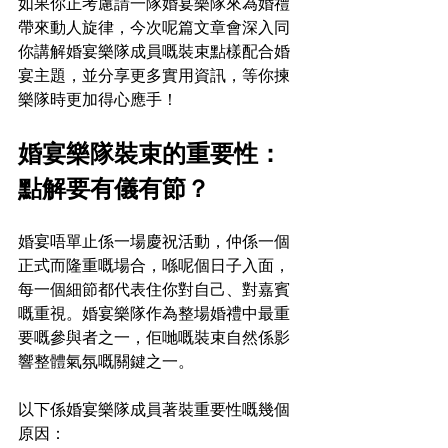
如果你正考慮請一隊婚宴樂隊來為婚禮
帶來動人旋律，今次呢篇文章會深入同
你講解婚宴樂隊成員嘅裝束點樣配合婚
宴主題，並分享更多實用資訊，等你揀
樂隊時更加得心應手！
婚宴樂隊裝束的重要性： 
點解要有儀有節？
婚宴唔單止係一場慶祝活動，仲係一個
正式而隆重嘅場合，喺呢個日子入面，
每一個細節都代表住你對自己、對嘉賓
嘅重視。婚宴樂隊作為整場婚禮中最重
要嘅參與者之一，佢哋嘅裝束自然係影
響整體氣氛嘅關鍵之一。
以下係婚宴樂隊成員著裝重要性嘅幾個
原因：