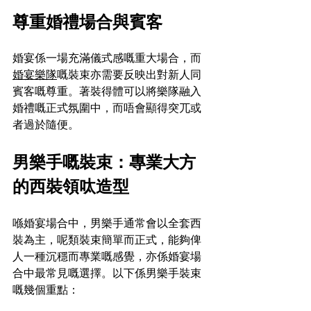
尊重婚禮場合與賓客
婚宴係一場充滿儀式感嘅重大場合，而
婚宴樂隊
嘅裝束亦需要反映出對新人同
賓客嘅尊重。著裝得體可以將樂隊融入
婚禮嘅正式氛圍中，而唔會顯得突兀或
者過於隨便。
男樂手嘅裝束：專業大方
的西裝領呔造型
喺婚宴場合中，男樂手通常會以全套西
裝為主，呢類裝束簡單而正式，能夠俾
人一種沉穩而專業嘅感覺，亦係婚宴場
合中最常見嘅選擇。以下係男樂手裝束
嘅幾個重點：