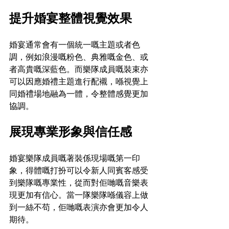
提升婚宴整體視覺效果
婚宴通常會有一個統一嘅主題或者色
調，例如浪漫嘅粉色、典雅嘅金色、或
者高貴嘅深藍色。而樂隊成員嘅裝束亦
可以因應婚禮主題進行配襯，喺視覺上
同婚禮場地融為一體，令整體感覺更加
協調。
展現專業形象與信任感
婚宴樂隊成員嘅著裝係現場嘅第一印
象，得體嘅打扮可以令新人同賓客感受
到樂隊嘅專業性，從而對佢哋嘅音樂表
現更加有信心。當一隊樂隊喺儀容上做
到一絲不苟，佢哋嘅表演亦會更加令人
期待。