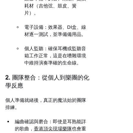
耗材（吉他弦、鼓皮、簧
片）。
電子設備：效果器、DI盒、線
材逐一測試，並準備備用品。
個人監聽：確保耳機或監聽音
箱工作正常，這是在嘈雜環境
中維持演奏準確的生命線。
2. 團隊整合：從個人到樂團的化
學反應
個人準備就緒後，真正的魔法始於團隊
排練。
編曲確認與磨合：即使是耳熟能詳
的歌曲，
香港頂尖現場樂隊
也會重