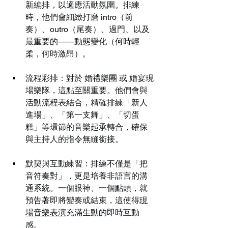
新編排，以適應活動氛圍。排練
時，他們會細緻打磨 intro（前
奏）、outro（尾奏）、過門、以及
最重要的——動態變化（何時輕
柔，何時激昂）。
流程彩排：對於 婚禮樂團 或 婚宴現
場樂隊，這點至關重要。他們會與
活動流程表結合，精確排練「新人
進場」、「第一支舞」、「切蛋
糕」等環節的音樂起承轉合，確保
與主持人的指令無縫銜接。
默契與互動練習：排練不僅是「把
音符奏對」，更是培養非語言的溝
通系統。一個眼神、一個點頭，就
預告著即將變奏或結束，這使得
現
場音樂表演
充滿生動的即時互動
感。