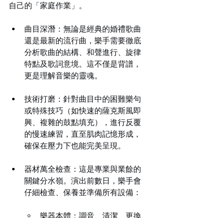
自己的「家庭作業」。
曲目深潛：無論是經典的婚禮歌曲
還是最新的流行曲，樂手需要徹底
分析歌曲的結構、和聲進行、旋律
特點及歌詞意境。這不僅是背譜，
更是理解音樂的靈魂。
技術打磨：針對曲目中的困難樂句
或特殊技巧（如快速的薩克斯風即
興、複雜的鼓點填充），進行反覆
的慢速練習，直至肌肉記憶形成，
確保在壓力下也能完美呈現。
器材萬全檢查：這是專業與業餘的
關鍵分水嶺。演出前數日，樂手會
仔細檢查、保養並準備所有設備：
樂器本體：調音、清潔、更換