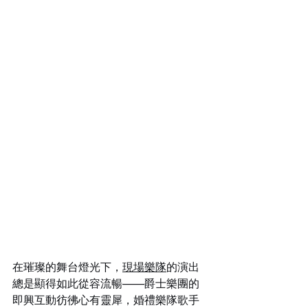
在璀璨的舞台燈光下，
現場樂隊
的演出
總是顯得如此從容流暢——爵士樂團的
即興互動彷彿心有靈犀，婚禮樂隊歌手