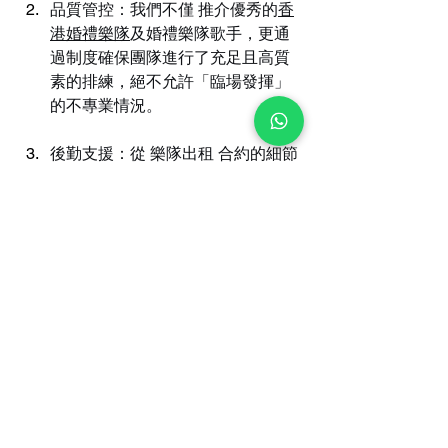
品質管控：我們不僅 推介優秀的
香
港婚禮樂隊
及婚禮樂隊歌手，更通
過制度確保團隊進行了充足且高質
素的排練，絕不允許「臨場發揮」
的不專業情況。
後勤支援：從 樂隊出租 合約的細節
確認，到演出當日的行程協調，我
們處理繁瑣事務，讓音樂家能心無
旁騖地專注於藝術準備本身。
結語：準備，是對專業與
客戶的最高敬意
一場令人終生難忘的
香港現場樂隊表
演
，其精髓往往不在於最響亮的高潮，
而在於每一個精心設計的細節與渾然天
成的整體感。這份完美，源自於台下無