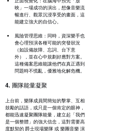
正面視覺化：在腦海中預先「放
映」一場成功的演出，想像音樂流
暢進行、觀眾沉浸享受的畫面，這
能建立強大的自信心。
風險管理思維：同時，資深樂手也
會心理預演各種可能的突發狀況
（如設備故障、忘詞、台下意
外），並在心中規劃好應對方案。
這種備案思維能讓他們在真正遇到
問題時不慌亂，優雅地化解危機。
4. 團隊能量凝聚
上台前，樂隊成員間簡短的擊掌、互相
鼓勵的話語，或只是一個肯定的眼神，
都能迅速凝聚團隊能量，建立起「我們
是一個整體」的強大信念，這對需要高
度默契的 爵士現場樂隊 或 樂團音樂 演