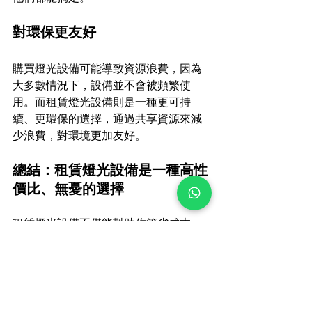
對環保更友好
購買燈光設備可能導致資源浪費，因為
大多數情況下，設備並不會被頻繁使
用。而租賃燈光設備則是一種更可持
續、更環保的選擇，通過共享資源來減
少浪費，對環境更加友好。
總結：租賃燈光設備是一種高性
價比、無憂的選擇
租賃燈光設備不僅能幫助你節省成本，
還能讓你使用最新技術，避免存放和維
護的麻煩，同時還能獲得專業技術支持
和靈活的解決方案。像FATI 
PRODUCTION這樣的專業公司，提供
一站式服務，讓你輕鬆搞定燈光需求，