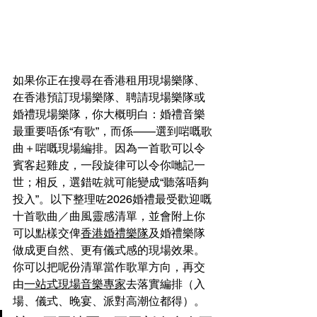
如果你正在搜尋在香港租用現場樂隊、
在香港預訂現場樂隊、聘請現場樂隊或
婚禮現場樂隊，你大概明白：婚禮音樂
最重要唔係“有歌”，而係——選到啱嘅歌
曲＋啱嘅現場編排。因為一首歌可以令
賓客起雞皮，一段旋律可以令你哋記一
世；相反，選錯咗就可能變成“聽落唔夠
投入”。以下整理咗2026婚禮最受歡迎嘅
十首歌曲／曲風靈感清單，並會附上你
可以點樣交俾
香港婚禮樂隊
及婚禮樂隊
做成更自然、更有儀式感的現場效果。
你可以把呢份清單當作歌單方向，再交
由
一站式現場音樂專家
去落實編排（入
場、儀式、晚宴、派對高潮位都得）。