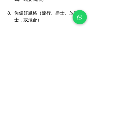
你偏好風格（流行、爵士、放克爵
士，或混合）
呢樣就符合你喺搜尋字眼
現場樂隊服務
供應商
、一站式現場音樂專家時，其實
真正想要嘅—省心又可靠。
結語：2026婚禮最受歡
迎，唔係“歌名”而係“落地
方式”
當你計劃
香港婚禮樂隊
及婚禮樂隊現場
樂團租賃、樂隊出租、婚禮樂團時，真
正影響成敗嘅係：你選嘅歌曲 + 現場編
排 + 節奏控制 + 場地配合。你嘅婚禮係
偏向：流行高共鳴、定係爵士質感，還