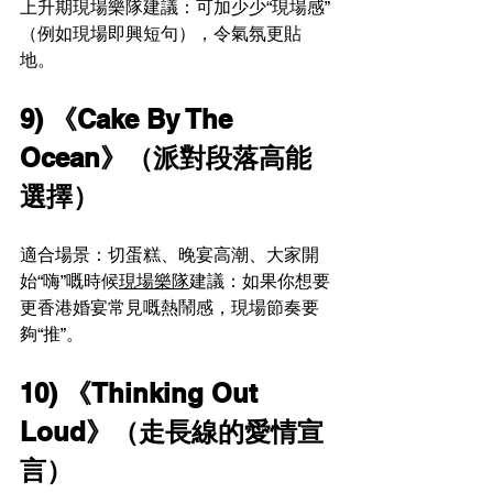
上升期現場樂隊建議：可加少少“現場感”
（例如現場即興短句），令氣氛更貼
地。
9) 《Cake By The 
Ocean》（派對段落高能
選擇）
適合場景：切蛋糕、晚宴高潮、大家開
始“嗨”嘅時候
現場樂隊
建議：如果你想要
更香港婚宴常見嘅熱鬧感，現場節奏要
夠“推”。
10) 《Thinking Out 
Loud》（走長線的愛情宣
言）