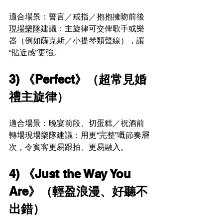
適合場景：誓言／戒指／抱抱擁吻前後
現場樂隊
建議：主旋律可交俾歌手或樂
器（例如薩克斯／小提琴類聲線），讓
“貼近感”更強。
3) 《Perfect》（超常見婚
禮主旋律）
適合場景：晚宴前段、切蛋糕／祝酒前
轉場現場樂隊建議：用更“完整”嘅節奏層
次，令賓客更易跟拍、更易融入。
4) 《Just the Way You 
Are》（輕盈浪漫、好聽不
出錯）