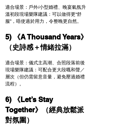
適合場景：戶外/小型婚禮、晚宴氣氛升
溫初段現場樂隊建議：可以做得更“舒
服”，唔使過於用力，令整晚更自然。
5) 《A Thousand Years》
（史詩感＋情緒拉滿）
適合場景：儀式主高潮、合照段落前後
現場樂隊建議：可配合更大段嘅和聲／
層次（但仍需留意音量，避免壓過婚禮
流程）。
6) 《Let’s Stay 
Together》（經典放鬆派
對氛圍）