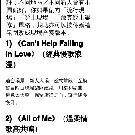
註：不同地區／不同新人會有不
同偏好。你如果偏向「流行現
場」「爵士現場」「放克爵士樂
隊」風格，我哋亦可以按你婚禮
氛圍改成現場合奏版本。
1) 《Can’t Help Falling 
in Love》（經典慢歌浪
漫）
適合場景：新人入場、儀式前段、互換
誓言附近現場樂隊建議：用柔和編曲，
避免太大聲；保留旋律走向，讓情緒慢
慢升。
2) 《All of Me》（溫柔情
歌高共鳴）