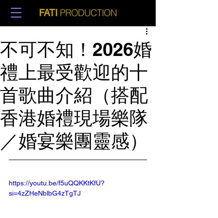
PRODUCTION
FATI
不可不知！2026婚
禮上最受歡迎的十
首歌曲介紹（搭配
香港婚禮現場樂隊
／婚宴樂團靈感）
https://youtu.be/f5uQQKKtKfU?
si=4zZHeNblbG4zTgTJ