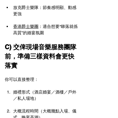
放克爵士樂隊：節奏感明顯、動感
更強
香港爵士樂團
：適合想要“睇落就係
高質”的婚宴氛圍
C) 交俾現場音樂服務團隊
前，準備三樣資料會更快
落實
你可以直接整理：
婚禮形式（酒店婚宴／酒樓／戶外
／私人場地）
大概流程時間（大概幾點入場、儀
式、晚宴高潮）