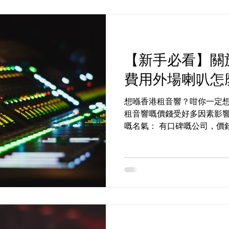
【新手必看】關
費用外場喇叭怎
想喺香港租音響？咁你一定
租音響嘅價錢受好多因素影響
嘅名氣： 有口碑嘅公司，價
質好嘅設備，租金肯定高啲，
如果場地大，設備需求多，費用