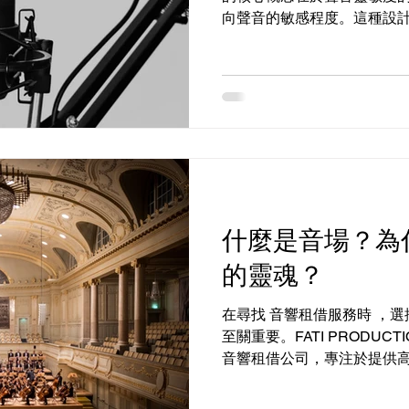
向聲音的敏感程度。這種設
標聲音，同時減少不必要的
場活動、錄音室使用，還是
麥克風能大幅提升收音品質...
什麼是音場？為
的靈魂？
在尋找 音響租借服務時 ，
至關重要。FATI PRODUC
音響租借公司，專注於提供
活動規劃服務，無論是展覽
議，還是現場樂隊演奏或演唱會，