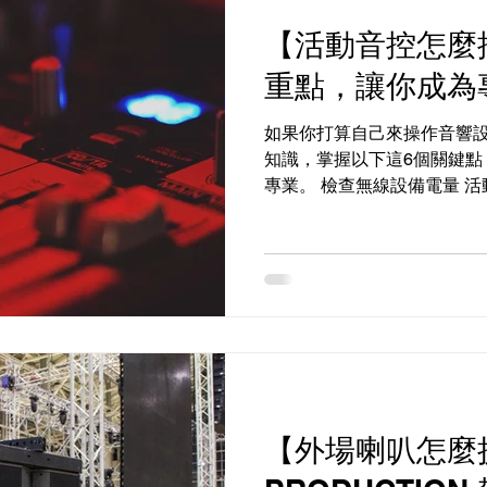
【活動音控怎麼
重點，讓你成為
如果你打算自己來操作音響
知識，掌握以下這6個關鍵點
專業。 檢查無線設備電量 
設備的電池狀況，比如無線
議準備一個電量測量器，隨
突然沒電。最安全的...
【外場喇叭怎麼挑