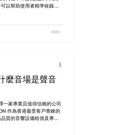
計可以幫助使用者精準收錄目
雜音與環境音干擾。無論是現
戶外拍攝，選擇適合的指向性
什麼音場是聲音
選擇一家專業且值得信賴的公司
TION 作為香港最受客戶青睞的
高品質的音響設備租借及專業
會、婚禮、開幕典禮、公司會
FATI...