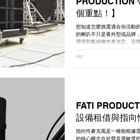
PRODUCTIO
個重點！】
想知道怎麼挑選適合你活動
的喇叭不只是看外型或品牌
環境和氣候條件來決定。這
原則，讓你輕鬆搞懂外場喇叭
的音效配置：什麼時候需要用到
FATI PRODU
設備租借與指向
指向性麥克風是一種能根據
的核心概念在於聲音靈敏度