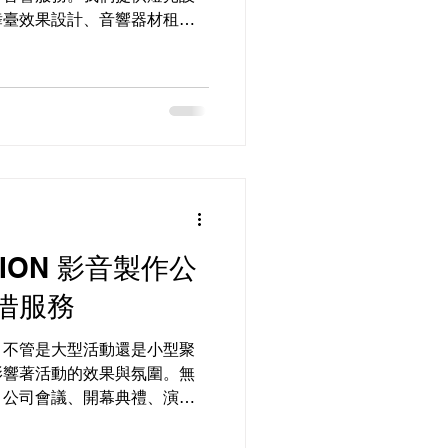
舞臺效果設計、音響器材租借
擁有專業的設備和技術，能夠
響效果。 FATI...
CTION 影音製作公
借服務
，不管是大型活動還是小型聚
影響著活動的效果與氛圍。無
、公司會議、開幕典禮、演唱
音響設備和技術支援都是至關
借服務 的人來說，FATI...