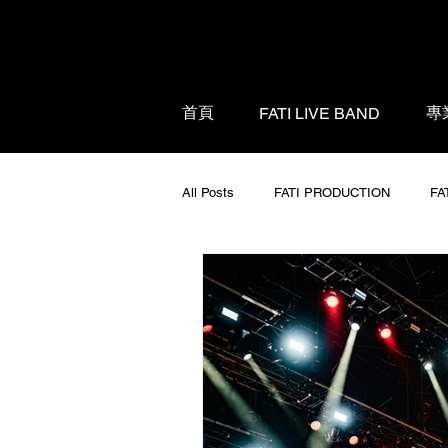
首頁
專
FATI LIVE BAND
All Posts
FATI PRODUCTION
FA
FATI PRODUCTION 影像服務
F
FATI PRODUCTION LED 顯示屏幕牆
FATI PRODUCTION 專業音樂樂器租賃