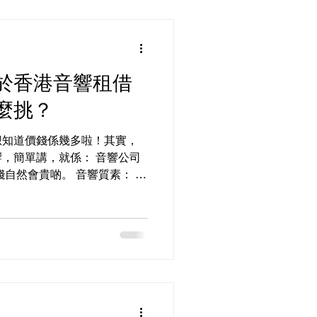
於香港音響租借
麼挑？
想知道價錢係幾多啦！其實，
，簡單講，就係： 音響公司
錢自然會貴啲。 音響質素： 音
因為效果好嘛。 活動規模：
當然會上升。...