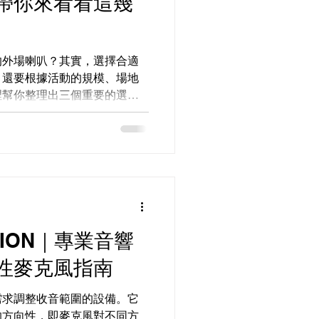
N 帶你來看看這幾
的外場喇叭？其實，選擇合適
，還要根據活動的規模、場地
裡幫你整理出三個重要的選擇
的基本知識。 【先了解基本
擴大機？】...
CTION｜專業音響
性麥克風指南
需求調整收音範圍的設備。它
的方向性，即麥克風對不同方