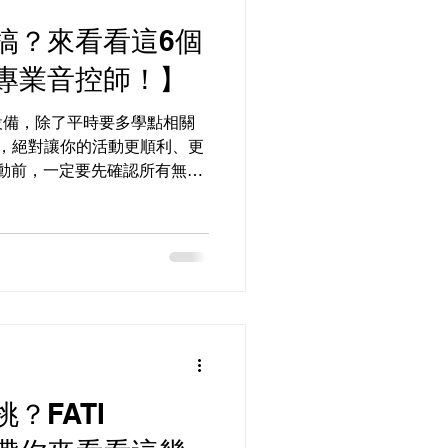
搞？來看看這6個
專業音控師！】
設備，除了平時要多學點相關
，絕對讓你的活動更順利、更
活動前，一定要先確認所有無線
麥克風、對講機或音壓計。建
時掌握剩餘電量，避免在現場
？FATI