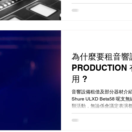
為什麼要租音響設
PRODUCTIO
用 ?
音響設備租借及部分器材介紹 
Shure ULXD Beta58
類活動，無論係會議定表演都好
輕便又好用，適合需要自由
Shure SM57 / SM58 /...