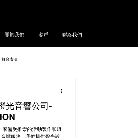
關於我們
客戶
聯絡我們
ON 舞台表演
光系統
燈光音響公司-
池地板租賃
ION
香港是一家備受推崇的活動製作和燈
、音響服務。我們提供燈光設