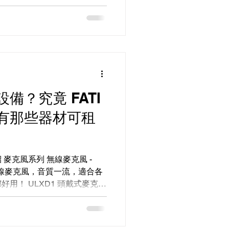
備？究竟 FATI
N 有那些器材可租
麥克風系列 無線麥克風 -
 呢支無線麥克風，音質一流，適合各
用！ ULXD1 頭戴式麥克風
活動嘅場合，音質清晰無比。